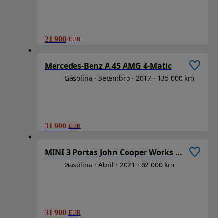
21 900
EUR
1
/
6
Mercedes-Benz A 45 AMG 4-Matic
Gasolina
Setembro
2017
135 000 km
31 900
EUR
1
/
6
MINI 3 Portas John Cooper Works Auto Desportiva
Gasolina
Abril
2021
62 000 km
31 900
EUR
1
/
6